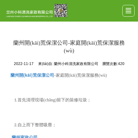
首頁(yè)
公司介紹
服務(wù)項目
案例展示
行業(yè)動(dòng)態(tài)
留言反饋
聯(lián)系我們
LBS
蘭州開(kāi)荒保潔公司-家庭開(kāi)荒保潔服務
(wù)
2022-11-17
來(lái)自:
蘭州小科清洗家政有限公司
瀏覽次數:420
蘭州開(kāi)荒保潔公司
-家庭開(kāi)荒保潔服務(wù)
首先清理現場(chǎng)留下的裝修垃圾；
1.
自上而下整體吸塵；
2.
蘭州家政公司