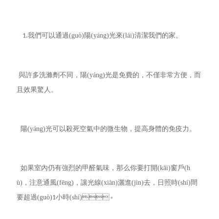
我們可以通過(guò)陽(yáng)光來(lái)清潔我們的家。
1.
與許多洗滌劑不同，陽(yáng)光是免費的，不僅非常方便，而
且效果驚人。
陽(yáng)光可以殺死空氣中的微生物，提高身體的免疫力。
如果室內仍有強烈的甲醛氣味，那么你要打開(kāi)窗戶(h
ù)，注意通風(fēng)，讓光線(xiàn)灑進(jìn)去，日照時(shí)間
要超過(guò)
小時(shí)。
1