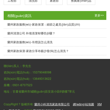
工程部
清洗部
家政部
推薦產(chǎn)品
相關(guān)資訊
更多>>
蘭州家政服務(wù)-家政保潔：細節之處見(jiàn)品質(zhì)
蘭州清潔公司 外墻清潔有哪些步驟？
蘭州家政服務(wù)-吊燈該怎么清洗
蘭州家政保潔-家政分享布藝沙發(fā)怎么清洗？
聯(lián)系人：李先生
咨詢(xún)電話(huà)：15379048098
咨詢(xún)電話(huà)：13649313622
座機：0931-8707523
地址：甘肅省蘭州市城關(guān)區安居小區6號樓7單元
CopyRight ? 版權所有:
蘭州小科清洗家政有限公司
網(wǎng)站地圖
XM