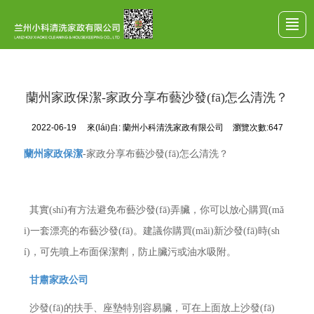
首頁(yè)
公司介紹
服務(wù)項目
案例展示
行業(yè)動(dòng)態(tài)
留言反饋
聯(lián)系我們
LBS
蘭州家政保潔-家政分享布藝沙發(fā)怎么清洗？
2022-06-19
來(lái)自:
蘭州小科清洗家政有限公司
瀏覽次數:647
蘭州家政保潔
-家政分享布藝沙發(fā)怎么清洗？
其實(shí)有方法避免布藝沙發(fā)弄臟，你可以放心購買(mǎ
i)一套漂亮的布藝沙發(fā)。建議你購買(mǎi)新沙發(fā)時(sh
í)，可先噴上布面保潔劑，防止臟污或油水吸附。
甘肅家政公司
沙發(fā)的扶手、座墊特別容易臟，可在上面放上沙發(fā)