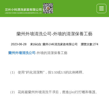
首頁(yè)
公司介紹
服務(wù)項目
案例展示
行業(yè)動(dòng)態(tài)
留言反饋
聯(lián)系我們
LBS
蘭州外墻清洗公司-外墻的清潔保養工藝
2023-06-28
來(lái)自:
蘭州小科清洗家政有限公司
瀏覽次數:274
蘭州外墻清洗公司
-外墻的清潔保養工藝
（
） 使用“鈣化清潔劑”，按
或
的比例稀釋。
1
1:10
1:5
（
） 花崗巖
蘭州
外墻清洗干凈后，應進(jìn)行打蠟和養護。
2