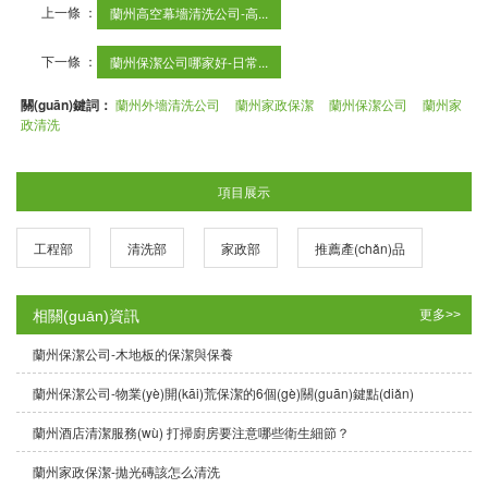
上一條 ：
蘭州高空幕墻清洗公司-高...
下一條 ：
蘭州保潔公司哪家好-日常...
關(guān)鍵詞：
蘭州外墻清洗公司
蘭州家政保潔
蘭州保潔公司
蘭州家
政清洗
項目展示
工程部
清洗部
家政部
推薦產(chǎn)品
相關(guān)資訊
更多>>
蘭州保潔公司-木地板的保潔與保養
蘭州保潔公司-物業(yè)開(kāi)荒保潔的6個(gè)關(guān)鍵點(diǎn)
蘭州酒店清潔服務(wù) 打掃廚房要注意哪些衛生細節？
蘭州家政保潔-拋光磚該怎么清洗