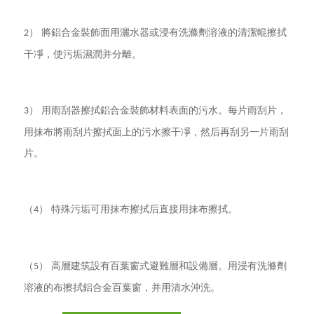
） 將鋁合金裝飾面用灑水器或浸有洗滌劑溶液的清潔輥擦拭
2
干凈，使污垢濕潤并分離。
） 用雨刮器擦拭鋁合金裝飾材料表面的污水。每片雨刮片，
3
用抹布將雨刮片擦拭面上的污水擦干凈，然后再刮另一片雨刮
片。
（
） 特殊污垢可用抹布擦拭后直接用抹布擦拭。
4
（
） 高層建筑設有百葉窗式避難層和設備層。用浸有洗滌劑
5
溶液的布擦拭鋁合金百葉窗，并用清水沖洗。