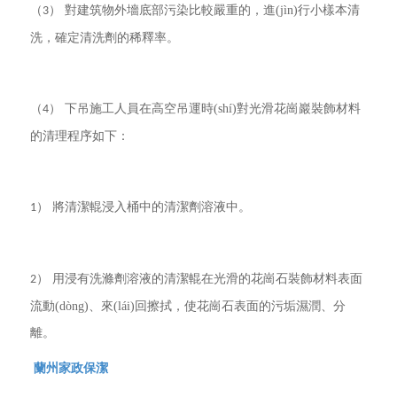
（
） 對建筑物外墻底部污染比較嚴重的，進(jìn)行小樣本清
3
洗，確定清洗劑的稀釋率。
（
） 下吊施工人員在高空吊運時(shí)對光滑花崗巖裝飾材料
4
的清理程序如下：
） 將清潔輥浸入桶中的清潔劑溶液中。
1
） 用浸有洗滌劑溶液的清潔輥在光滑的花崗石裝飾材料表面
2
流動(dòng)、來(lái)回擦拭，使花崗石表面的污垢濕潤、分
離。
蘭州家政保潔