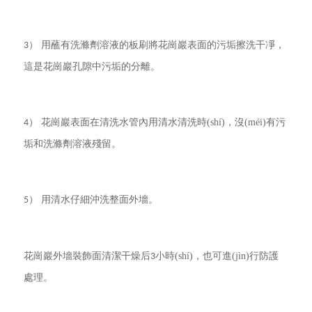
） 用蘸有洗滌劑溶液的板刷將花崗巖表面的污垢擦洗干凈，
3
這是花崗巖孔隙中污垢的分離。
） 花崗巖表面在清洗水管內用清水清洗時(shí)，沒(méi)有污
4
垢和洗滌劑溶液殘留。
） 用清水仔細沖洗整面外墻。
5
花崗巖外墻裝飾面清潔干燥后
小時(shí)，也可進(jìn)行防護
3
處理。