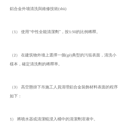
鋁合金外墻清洗與維修技術(shù)
（
） 使用“中性全能清潔劑”，按
的比例稀釋。
1
1:50
（
） 在建筑物外墻上選擇一個(gè)典型的污垢表面，清洗小
2
樣本，確定清洗劑的稀釋率。
（
） 高空懸掛下吊施工人員清理鋁合金裝飾材料表面的程序
3
如下：
） 將噴水器或清潔輥浸入桶中的清潔劑溶液中。
1