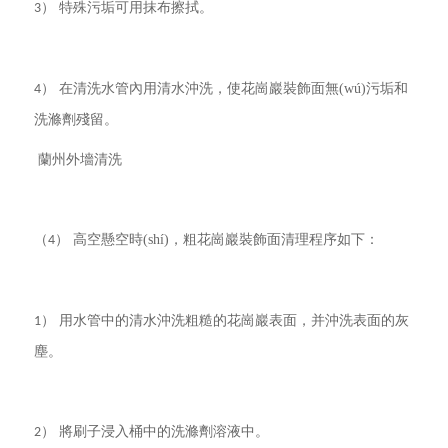
） 特殊污垢可用抹布擦拭。
3
） 在清洗水管內用清水沖洗，使花崗巖裝飾面無(wú)污垢和
4
洗滌劑殘留。
蘭州
外墻清洗
（
） 高空懸空時(shí)，粗花崗巖裝飾面清理程序如下：
4
） 用水管中的清水沖洗粗糙的花崗巖表面，并沖洗表面的灰
1
塵。
） 將刷子浸入桶中的洗滌劑溶液中。
2